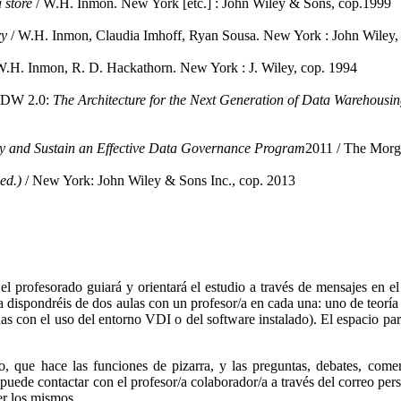
 store
/ W.H. Inmon. New York [etc.] : John Wiley & Sons, cop.1999
ry
/ W.H. Inmon, Claudia Imhoff, Ryan Sousa. New York : John Wiley,
W.H. Inmon, R. D. Hackathorn. New York : J. Wiley, cop. 1994
. DW 2.0:
The Architecture for the Next Generation of Data Warehousin
 and Sustain an Effective Data Governance Program
2011 / The Morga
ed.)
/ New York: John Wiley & Sons Inc., cop. 2013
el profesorado guiará y orientará el estudio a través de mensajes en el
 dispondréis de dos aulas con un profesor/a en cada una: uno de teoría 
das con el uso del entorno VDI o del software instalado). El espacio pa
o, que hace las funciones de pizarra, y las preguntas, debates, come
 puede contactar con el profesor/a colaborador/a a través del correo pe
er los mismos.