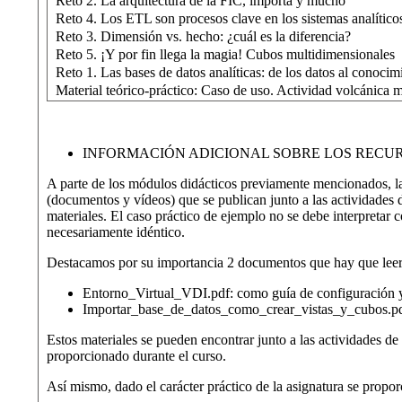
Reto 2. La arquitectura de la FIC, importa y mucho
Reto 4. Los ETL son procesos clave en los sistemas analítico
Reto 3. Dimensión vs. hecho: ¿cuál es la diferencia?
Reto 5. ¡Y por fin llega la magia! Cubos multidimensionales
Reto 1. Las bases de datos analíticas: de los datos al conocim
Material teórico-práctico: Caso de uso. Actividad volcánica 
INFORMACIÓN ADICIONAL SOBRE LOS RECUR
A parte de los módulos didácticos previamente mencionados, la 
(documentos y vídeos) que se publican junto a las actividades d
materiales. El caso práctico de ejemplo no se debe interpretar 
necesariamente idéntico.
Destacamos por su importancia 2 documentos que hay que leer co
Entorno_Virtual_VDI.pdf: como guía de configuración 
Importar_base_de_datos_como_crear_vistas_y_cubos.pdf:
Estos materiales se pueden encontrar junto a las actividades de
proporcionado durante el curso.
Así mismo, dado el carácter práctico de la asignatura se propor