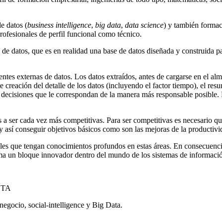
e datos (
business intelligence
,
big data
,
data science
) y también formac
profesionales de perfil funcional como técnico.
én de datos, que es en realidad una base de datos diseñada y construida p
entes externas de datos. Los datos extraídos, antes de cargarse en el al
de creación del detalle de los datos (incluyendo el factor tiempo), el r
ecisiones que le correspondan de la manera más responsable posible. Po
s a ser cada vez más competitivas. Para ser competitivas es necesario q
 así conseguir objetivos básicos como son las mejoras de la productividad
nales que tengan conocimientos profundos en estas áreas. En consecuenc
orma un bloque innovador dentro del mundo de los sistemas de informaci
CTA
 negocio, social-intelligence y Big Data.