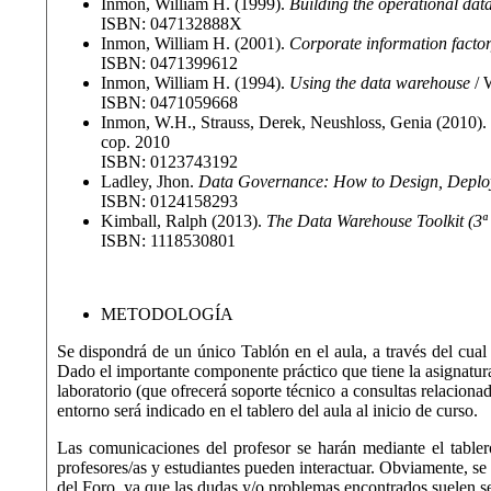
Inmon, William H. (1999).
Building the operational data
ISBN: 047132888X
Inmon, William H. (2001).
Corporate information facto
ISBN: 0471399612
Inmon, William H. (1994).
Using the data warehouse
/ 
ISBN: 0471059668
Inmon, W.H., Strauss, Derek, Neushloss, Genia (2010)
cop. 2010
ISBN: 0123743192
Ladley, Jhon.
Data Governance: How to Design, Deploy
ISBN: 0124158293
Kimball, Ralph (2013).
The Data Warehouse Toolkit (3ª 
ISBN: 1118530801
METODOLOGÍA
Se dispondrá de un único Tablón en el aula, a través del cual 
Dado el importante componente práctico que tiene la asignatura
laboratorio (que ofrecerá soporte técnico a consultas relaciona
entorno será indicado en el tablero del aula al inicio de curso.
Las comunicaciones del profesor se harán mediante el tabler
profesores/as y estudiantes pueden interactuar. Obviamente, se
del Foro, ya que las dudas y/o problemas encontrados suelen s