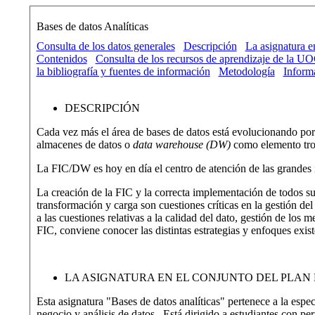
Bases de datos Analíticas
Consulta de los datos generales
Descripción
La asignatura e
Contenidos
Consulta de los recursos de aprendizaje de la UO
la bibliografía y fuentes de información
Metodología
Inform
DESCRIPCIÓN
Cada vez más el área de bases de datos está evolucionando por l
almacenes de datos o
data warehouse (DW)
como elemento tro
La FIC/DW es hoy en día el centro de atención de las grandes 
La creación de la FIC y la correcta implementación de todos sus
transformación y carga son cuestiones críticas en la gestión de
a las cuestiones relativas a la calidad del dato, gestión de los
FIC, conviene conocer las distintas estrategias y enfoques exist
LA ASIGNATURA EN EL CONJUNTO DEL PLAN 
Esta asignatura "Bases de datos analíticas" pertenece a la espe
negocio y análisis de datos. Está dirigido a estudiantes con pe