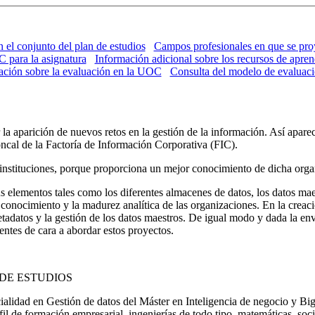
n el conjunto del plan de estudios
Campos profesionales en que se pro
C para la asignatura
Información adicional sobre los recursos de apre
ación sobre la evaluación en la UOC
Consulta del modelo de evaluac
a aparición de nuevos retos en la gestión de la información. Así aparece
ncal de la Factoría de Información Corporativa (FIC).
instituciones, porque proporciona un mejor conocimiento de dicha organ
 elementos tales como los diferentes almacenes de datos, los datos maes
l conocimiento y la madurez analítica de las organizaciones. En la creac
 metadatos y la gestión de los datos maestros. De igual modo y dada la e
entes de cara a abordar estos proyectos.
DE ESTUDIOS
cialidad en Gestión de datos del Máster en Inteligencia de negocio y Bi
rfil de formación empresarial, ingenierías de todo tipo, matemáticas, soc