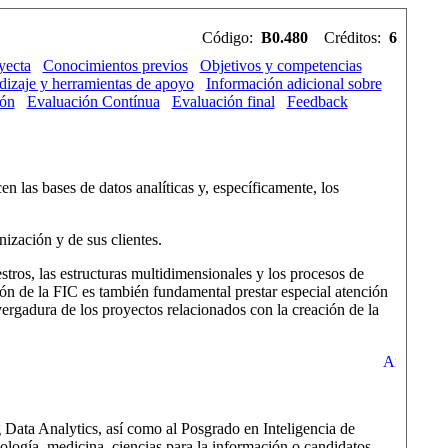
Código:
B0.480
Créditos:
6
yecta
Conocimientos previos
Objetivos y competencias
ndizaje y herramientas de apoyo
Información adicional sobre
ión
Evaluación Contínua
Evaluación final
Feedback
n las bases de datos analíticas y, específicamente, los
ización y de sus clientes.
tros, las estructuras multidimensionales y los procesos de
ión de la FIC es también fundamental prestar especial atención
nvergadura de los proyectos relacionados con la creación de la
g Data Analytics, así como al Posgrado en Inteligencia de
iología, medicina, ciencias para la información o candidatos