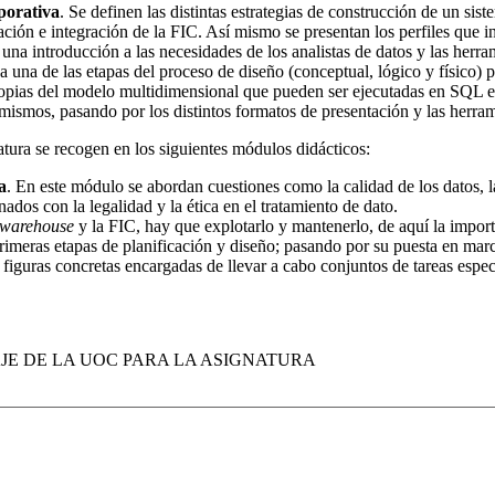
porativa
. Se definen las distintas estrategias de construcción de un sis
ión e integración de la FIC. Así mismo se presentan los perfiles que int
s una introducción a las necesidades de los analistas de datos y las her
 una de las etapas del proceso de diseño (conceptual, lógico y físico)
opias del modelo multidimensional que pueden ser ejecutadas en SQL est
mismos, pasando por los distintos formatos de presentación y las herra
atura se recogen en los siguientes módulos didácticos:
a
. En este módulo se abordan cuestiones como la calidad de los datos, la
ados con la legalidad y la ética en el tratamiento de dato.
 warehouse
y la FIC, hay que explotarlo y mantenerlo, de aquí la impor
primeras etapas de planificación y diseño; pasando por su puesta en marc
figuras concretas encargadas de llevar a cabo conjuntos de tareas espe
JE DE LA UOC PARA LA ASIGNATURA