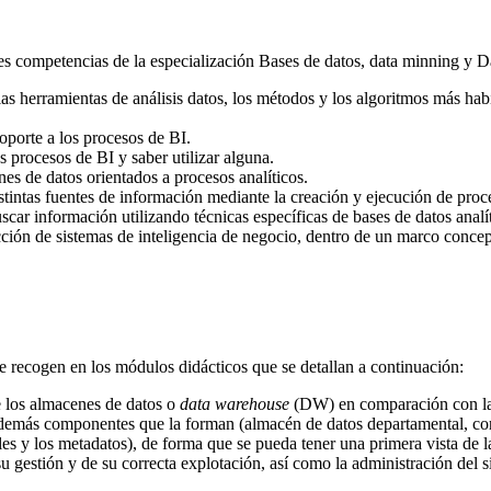
ntes competencias de la especialización Bases de datos, data minning y 
las herramientas de análisis datos, los métodos y los algoritmos más hab
oporte a los procesos de BI.
 procesos de BI y saber utilizar alguna.
s de datos orientados a procesos analíticos.
istintas fuentes de información mediante la creación y ejecución de pro
car información utilizando técnicas específicas de bases de datos analít
ucción de sistemas de inteligencia de negocio, dentro de un marco conce
 se recogen en los módulos didácticos que se detallan a continuación:
e los almacenes de datos o
data warehouse
(DW) en comparación con las 
os demás componentes que la forman (almacén de datos departamental, co
es y los metadatos), de forma que se pueda tener una primera vista de la
 su gestión y de su correcta explotación, así como la administración del 