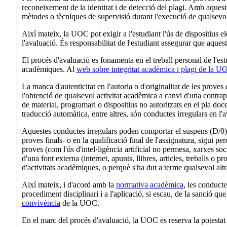
reconeixement de la identitat i de detecció del plagi. Amb aquest
mètodes o tècniques de supervisió durant l'execució de qualsevol
Així mateix, la UOC pot exigir a l'estudiant l'ús de dispositius e
l'avaluació. És responsabilitat de l'estudiant assegurar que aques
El procés d'avaluació es fonamenta en el treball personal de l'estudi
acadèmiques. Al
web sobre integritat acadèmica i plagi de la U
La manca d'autenticitat en l'autoria o d'originalitat de les proves d
l'obtenció de qualsevol activitat acadèmica a canvi d'una contrapr
de material, programari o dispositius no autoritzats en el pla docent
traducció automàtica, entre altres, són conductes irregulars en l
Aquestes conductes irregulars poden comportar el suspens (D/0) en
proves finals- o en la qualificació final de l'assignatura, sigui pe
proves (com l'ús d'intel·ligència artificial no permesa, xarxes so
d'una font externa (internet, apunts, llibres, articles, treballs o 
d'activitats acadèmiques, o perquè s'ha dut a terme qualsevol altr
Així mateix, i d'acord amb la
normativa acadèmica
, les conducte
procediment disciplinari i a l'aplicació, si escau, de la sanció q
convivència
de la UOC.
En el marc del procés d'avaluació, la UOC es reserva la potestat