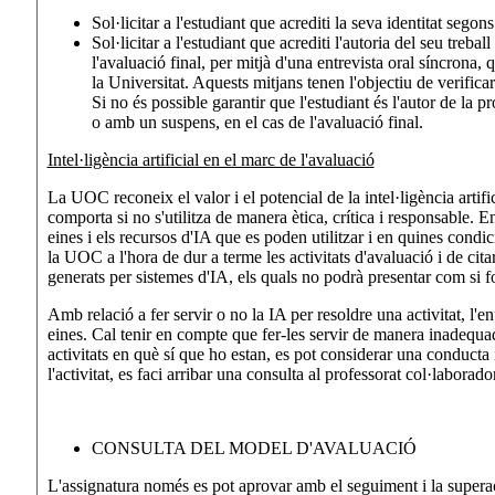
Sol·licitar a l'estudiant que acrediti la seva identitat sego
Sol·licitar a l'estudiant que acrediti l'autoria del seu treba
l'avaluació final, per mitjà d'una entrevista oral síncrona,
la Universitat. Aquests mitjans tenen l'objectiu de verifica
Si no és possible garantir que l'estudiant és l'autor de la 
o amb un suspens, en el cas de l'avaluació final.
Intel·ligència artificial en el marc de l'avaluació
La UOC reconeix el valor i el potencial de la intel·ligència artifi
comporta si no s'utilitza de manera ètica, crítica i responsable. En
eines i els recursos d'IA que es poden utilitzar i en quines condi
la UOC a l'hora de dur a terme les activitats d'avaluació i de citar
generats per sistemes d'IA, els quals no podrà presentar com si f
Amb relació a fer servir o no la IA per resoldre una activitat, l'en
eines. Cal tenir en compte que fer-les servir de manera inadequad
activitats en què sí que ho estan, es pot considerar una conducta 
l'activitat, es faci arribar una consulta al professorat col·laborador
CONSULTA DEL MODEL D'AVALUACIÓ
L'assignatura només es pot aprovar amb el seguiment i la superaci