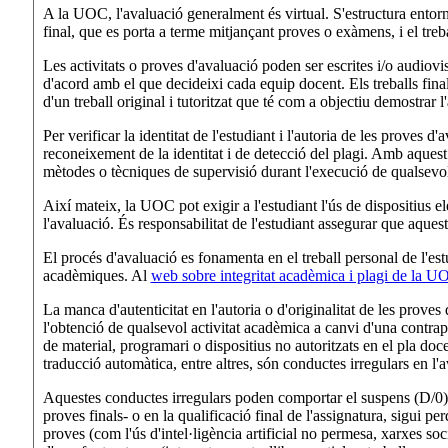
A la UOC, l'avaluació generalment és virtual. S'estructura entorn 
final, que es porta a terme mitjançant proves o exàmens, i el trebal
Les activitats o proves d'avaluació poden ser escrites i/o audiovi
d'acord amb el que decideixi cada equip docent. Els treballs fina
d'un treball original i tutoritzat que té com a objectiu demostrar 
Per verificar la identitat de l'estudiant i l'autoria de les proves 
reconeixement de la identitat i de detecció del plagi. Amb aquest
mètodes o tècniques de supervisió durant l'execució de qualsevol
Així mateix, la UOC pot exigir a l'estudiant l'ús de dispositius e
l'avaluació. És responsabilitat de l'estudiant assegurar que aques
El procés d'avaluació es fonamenta en el treball personal de l'estudi
acadèmiques. Al
web sobre integritat acadèmica i plagi de la U
La manca d'autenticitat en l'autoria o d'originalitat de les proves d
l'obtenció de qualsevol activitat acadèmica a canvi d'una contrapr
de material, programari o dispositius no autoritzats en el pla docent
traducció automàtica, entre altres, són conductes irregulars en l
Aquestes conductes irregulars poden comportar el suspens (D/0) en
proves finals- o en la qualificació final de l'assignatura, sigui pe
proves (com l'ús d'intel·ligència artificial no permesa, xarxes so