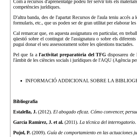
Com a recursos d'aprenentatge podeu fer servir tots els material
competències jurídiques.
D'altra banda, des de l'apartat Recursos de l'aula teniu accés a 
formularis, etc., que us poden ser de gran utilitat per elaborar les
Cal remarcar que, en aquesta assignatura en particular, en trebal
qüestió sobre el contingut de l'assignatura o sobre els diferents
pugui donar el seu assessorament sobre les qüestions tractades.
Pel que fa a
l'activitat preparatòria del TFG
disposareu de l
l'àmbit de les ciències socials i jurídiques de l'AQU (Agència pe
INFORMACIÓ ADDICIONAL SOBRE LA BIBLIOGR
Bibliografia
Estalella, J.
(2012).
El abogado eficaz. Cómo convencer, persuadi
García Ramírez, J. et al.
(2011).
La técnica del interrogatorio
.
Pujol, P.
(2009).
Guía de comportamiento en las actuaciones jud