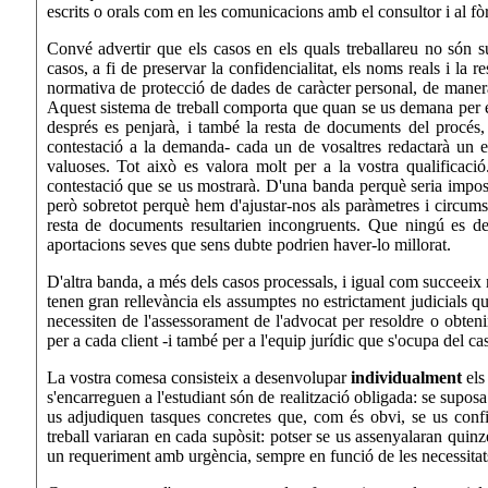
escrits o orals com en les comunicacions amb el consultor i al fò
Convé advertir que els casos en els quals treballareu no són s
casos, a fi de preservar la confidencialitat, els noms reals i la r
normativa de protecció de dades de caràcter personal, de maner
Aquest sistema de treball comporta que quan se us demana per 
després es penjarà, i també la resta de documents del procés,
contestació a la demanda- cada un de vosaltres redactarà un es
valuoses. Tot això es valora molt per a la vostra qualificaci
contestació que se us mostrarà. D'una banda perquè seria impossib
però sobretot perquè hem d'ajustar-nos als paràmetres i circumst
resta de documents resultarien incongruents. Que ningú es d
aportacions seves que sens dubte podrien haver-lo millorat.
D'altra banda, a més dels casos processals, i igual com succeeix 
tenen gran rellevància els assumptes no estrictament judicials q
necessiten de l'assessorament de l'advocat per resoldre o obtenir
per a cada client -i també per a l'equip jurídic que s'ocupa del 
La vostra comesa consisteix a desenvolupar
individualment
els
s'encarreguen a l'estudiant són de realització obligada: se supo
us adjudiquen tasques concretes que, com és obvi, se us confie
treball variaran en cada supòsit: potser se us assenyalaran quin
un requeriment amb urgència, sempre en funció de les necessitats 