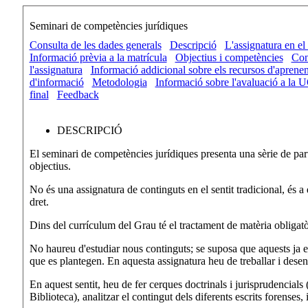
Seminari de competències jurídiques
Consulta de les dades generals
Descripció
L'assignatura en el 
Informació prèvia a la matrícula
Objectius i competències
Con
l'assignatura
Informació addicional sobre els recursos d'aprenen
d'informació
Metodologia
Informació sobre l'avaluació a la
final
Feedback
DESCRIPCIÓ
El seminari de competències jurídiques presenta una sèrie de parti
objectius.
No és una assignatura de continguts en el sentit tradicional, és 
dret.
Dins del currículum del Grau té el tractament de matèria obliga
No haureu d'estudiar nous continguts; se suposa que aquests ja els 
que es plantegen. En aquesta assignatura heu de treballar i dese
En aquest sentit, heu de fer cerques doctrinals i jurisprudencials (
Biblioteca), analitzar el contingut dels diferents escrits forenses,