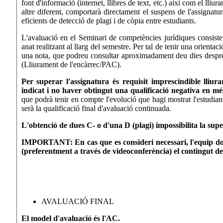
font d'informació (internet, llibres de text, etc.) així com el lliu
altre diferent, comportarà directament el suspens de l'assignat
eficients de detecció de plagi i de còpia entre estudiants.
L'avaluació en el Seminari de competències jurídiques consistei
anat realitzant al llarg del semestre. Per tal de tenir una orienta
una nota, que podreu consultar aproximadament deu dies després 
(Lliurament de l'encàrrec/PAC).
Per superar l'assignatura és requisit imprescindible lliura
indicat i no haver obtingut una qualificació negativa en mé
que podrà tenir en compte l'evolució que hagi mostrat l'estudian
serà la qualificació final d'avaluació continuada.
L'obtenció de dues C- o d'una D (plagi) impossibilita la supe
IMPORTANT:
En cas que es consideri necessari, l'equip d
(preferentment a través de videoconferència) el contingut de 
AVALUACIÓ FINAL
El model d'avaluació és l'AC.