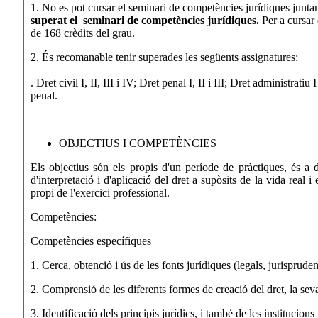
1. No es pot cursar el seminari de competències jurídiques junta
superat el seminari de competències jurídiques.
Per a cursar
de 168 crèdits del grau.
2. És recomanable tenir superades les següents assignatures:
. Dret civil I, II, III i IV; Dret penal I, II i III; Dret administratiu 
penal.
OBJECTIUS I COMPETÈNCIES
Els objectius són els propis d'un període de pràctiques, és a d
d'interpretació i d'aplicació del dret a supòsits de la vida real 
propi de l'exercici professional.
Competències:
Competències específiques
1. Cerca, obtenció i ús de les fonts jurídiques (legals, jurisprudenc
2. Comprensió de les diferents formes de creació del dret, la seva 
3. Identificació dels principis jurídics, i també de les institucion