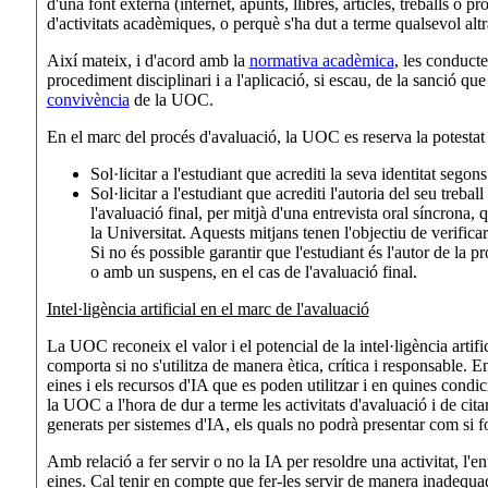
d'una font externa (internet, apunts, llibres, articles, treballs o 
d'activitats acadèmiques, o perquè s'ha dut a terme qualsevol altr
Així mateix, i d'acord amb la
normativa acadèmica
, les conducte
procediment disciplinari i a l'aplicació, si escau, de la sanció q
convivència
de la UOC.
En el marc del procés d'avaluació, la UOC es reserva la potestat
Sol·licitar a l'estudiant que acrediti la seva identitat sego
Sol·licitar a l'estudiant que acrediti l'autoria del seu treba
l'avaluació final, per mitjà d'una entrevista oral síncrona,
la Universitat. Aquests mitjans tenen l'objectiu de verifica
Si no és possible garantir que l'estudiant és l'autor de la 
o amb un suspens, en el cas de l'avaluació final.
Intel·ligència artificial en el marc de l'avaluació
La UOC reconeix el valor i el potencial de la intel·ligència artifi
comporta si no s'utilitza de manera ètica, crítica i responsable. En
eines i els recursos d'IA que es poden utilitzar i en quines condi
la UOC a l'hora de dur a terme les activitats d'avaluació i de citar
generats per sistemes d'IA, els quals no podrà presentar com si f
Amb relació a fer servir o no la IA per resoldre una activitat, l'en
eines. Cal tenir en compte que fer-les servir de manera inadequad