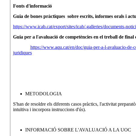
Fonts d'informació
Guia de bones pràctiques sobre escrits, informes orals i actu
https://www.icab.cat/export/sites/icab/.galleries/documents-not
Guia per a l'avaluació de competències en el treball de final d
https://www.aqu.cat/en/doc/guia-per-a-l-avaluacio-de-co
juridiques
METODOLOGIA
S'han de resoldre els diferents casos pràctics, l'activitat preparat
intuïtiva i incorpora instruccions d'ús).
INFORMACIÓ SOBRE L'AVALUACIÓ A LA UOC